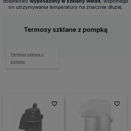
dodatkowo
wyposażony w szklany wkład
, wspomaga
on utrzymywania temperatury na znacznie dłużej.
Termosy szklane z pompką
Termosy szklane z
pompką
Do ulubionych
Do ulubi