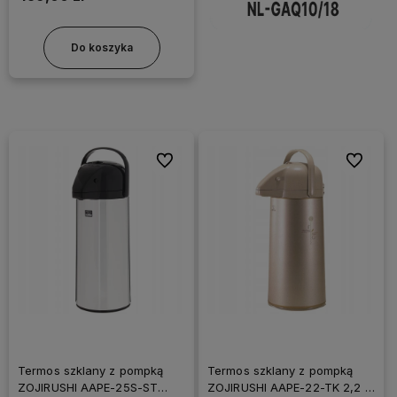
Do koszyka
Do ulubionych
Do ulubi
Termos szklany z pompką
Termos szklany z pompką
ZOJIRUSHI AAPE-25S-ST
ZOJIRUSHI AAPE-22-TK 2,2 L