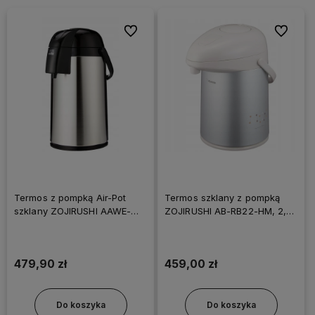
Do ulubionych
Do ulubi
Termos z pompką Air-Pot
Termos szklany z pompką
szklany ZOJIRUSHI AAWE-
ZOJIRUSHI AB-RB22-HM, 2,2
30S-XA 3 L Srebrny
L Srebrny
479,90 zł
459,00 zł
Do koszyka
Do koszyka