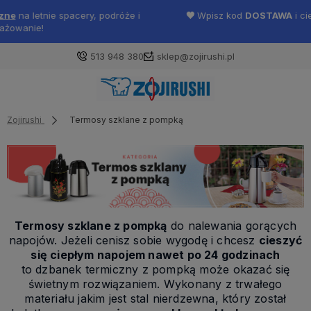
🖤
Wpisz kod
DOSTAWA
i ciesz się darmową wysyłką od 100 zł 🎉
513 948 380
sklep@zojirushi.pl
Zojirushi
Termosy szklane z pompką
Termosy szklane z pompką
do nalewania gorących
napojów. Jeżeli cenisz sobie wygodę i chcesz
cieszyć
się ciepłym napojem nawet po 24 godzinach
to dzbanek termiczny z pompką może okazać się
świetnym rozwiązaniem. Wykonany z trwałego
materiału jakim jest stal nierdzewna, który został