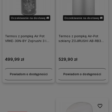
Oczekiwanie na dostawę 🚚
Oczekiwanie na dostawę 🚚
Termos z pompką Air Pot
Termos z pompką Air-Pot
VRKE-30N-BY Zojirushi 3 l
szklany ZOJIRUSHI AB-RB30-
czarny
HM 3 L Srebrny
499,99 zł
529,90 zł
Powiadom o dostępności
Powiadom o dostępności
Do ulubi