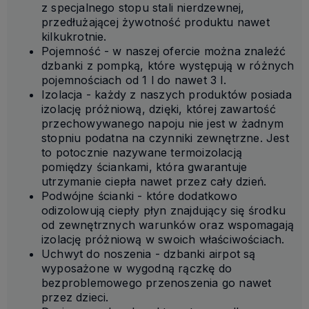
z specjalnego stopu stali nierdzewnej,
przedłużającej żywotność produktu nawet
kilkukrotnie.
Pojemność - w naszej ofercie można znaleźć
dzbanki z pompką, które występują w różnych
pojemnościach od 1 l do nawet 3 l.
Izolacja - każdy z naszych produktów posiada
izolację próżniową, dzięki, której zawartość
przechowywanego napoju nie jest w żadnym
stopniu podatna na czynniki zewnętrzne. Jest
to potocznie nazywane termoizolacją
pomiędzy ściankami, która gwarantuje
utrzymanie ciepła nawet przez cały dzień.
Podwójne ścianki - które dodatkowo
odizolowują ciepły płyn znajdujący się środku
od zewnętrznych warunków oraz wspomagają
izolację próżniową w swoich właściwościach.
Uchwyt do noszenia - dzbanki airpot są
wyposażone w wygodną rączkę do
bezproblemowego przenoszenia go nawet
przez dzieci.