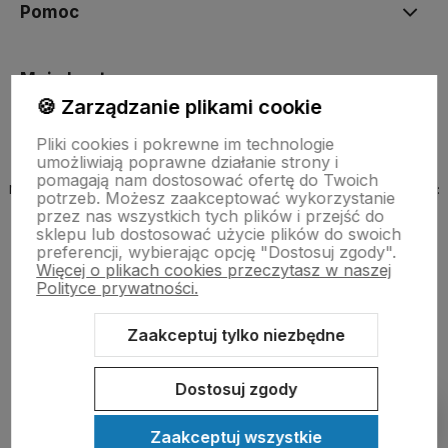
Pomoc
Moje konto
🍪 Zarządzanie plikami cookie
Pliki cookies i pokrewne im technologie
umożliwiają poprawne działanie strony i
pomagają nam dostosować ofertę do Twoich
Nazwa organu prowadzącego rejestr, do którego wpisana jest firma:
potrzeb. Możesz zaakceptować wykorzystanie
MINISTER ROZWOJU, PRACY I TECHNOLOGII
przez nas wszystkich tych plików i przejść do
sklepu lub dostosować użycie plików do swoich
preferencji, wybierając opcję "Dostosuj zgody".
Więcej o plikach cookies przeczytasz w naszej
Polityce prywatności.
Zaakceptuj tylko niezbędne
Sklep internetowy Shoper.pl
Szablon Shoper Modern 3.0™
od
GrowCommerce
Dostosuj zgody
Pokaż filtry
Zaakceptuj wszystkie