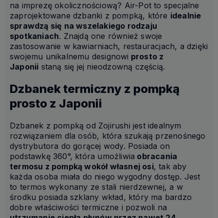
na imprezę okolicznościową? Air-Pot to specjalne
zaprojektowane dzbanki z pompką, które
idealnie
sprawdzą się na wszelakiego rodzaju
spotkaniach
. Znajdą one również swoje
zastosowanie w kawiarniach, restauracjach, a dzięki
swojemu unikalnemu designowi
prosto z
Japonii
staną się jej nieodzowną częścią.
Dzbanek termiczny z pompką
prosto z Japonii
Dzbanek z pompką od Zojirushi jest idealnym
rozwiązaniem dla osób, która szukają przenośnego
dystrybutora do gorącej wody. Posiada on
podstawkę 360°, która umożliwia
obracania
termosu z pompką wokół własnej osi
, tak aby
każda osoba miała do niego wygodny dostęp. Jest
to termos wykonany ze stali nierdzewnej, a w
środku posiada szklany wkład, który ma bardzo
dobre właściwości termiczne i pozwoli na
utrzymanie ciepła płynów przez nawet 24