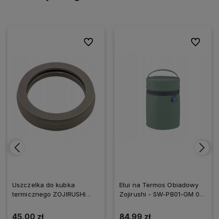
ionych
ionych
Do ulubionych
Do ulubionych
Do ulubi
Do ulubi
Uszczelka do kubka
Etui na Termos Obiadowy
termicznego ZOJIRUSHI
Zojirushi - SW-PB01-GM 0,4
SM-SE/SF/SR
l zielony oliwkowy
45,00 zł
84,99 zł