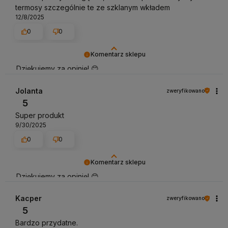
termosy szczególnie te ze szklanym wkładem
12/8/2025
0
0
Komentarz sklepu
Dziękujemy za opinię! 😊
Zapraszamy ponownie
Jolanta
zweryfikowano
5
Super produkt
9/30/2025
0
0
Komentarz sklepu
Dziękujemy za opinię! 😊
Cieszymy się, że produkt spełnił oczekiwania. Jakość
Kacper
zweryfikowano
Zojirushi zawsze trzyma wysoki poziom — miłego
5
użytkowania!
Bardzo przydatne.