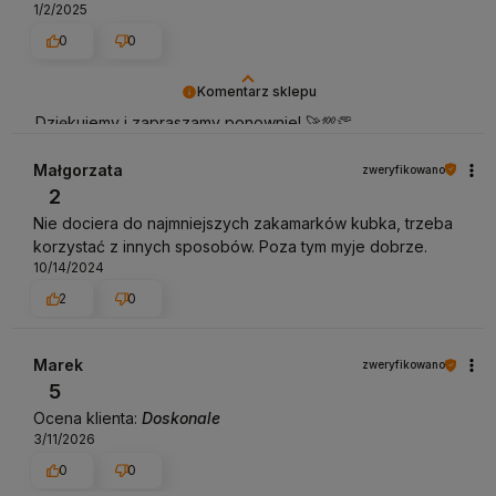
1/2/2025
0
0
Komentarz sklepu
Dziękujemy i zapraszamy ponownie! 🚀💯👏
Małgorzata
zweryfikowano
2
Nie dociera do najmniejszych zakamarków kubka, trzeba
korzystać z innych sposobów. Poza tym myje dobrze.
10/14/2024
2
0
Marek
zweryfikowano
5
Ocena klienta:
Doskonale
3/11/2026
0
0