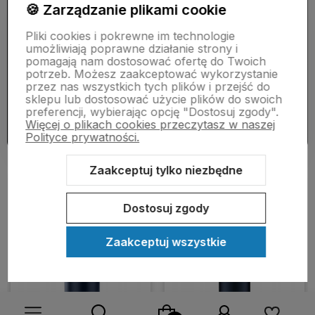
🍪 Zarządzanie plikami cookie
Odkryj nasze najpopularniejsze produkty, które zdobyły
uznanie tysięcy klientów. Te bestsellery wyróżniają się
Pliki cookies i pokrewne im technologie
wyjątkową jakością i świetnym stosunkiem ceny do
umożliwiają poprawne działanie strony i
wartości, dlatego tak chętnie wracają po nie nasi stali
pomagają nam dostosować ofertę do Twoich
klienci.
potrzeb. Możesz zaakceptować wykorzystanie
przez nas wszystkich tych plików i przejść do
sklepu lub dostosować użycie plików do swoich
Zobacz więcej
preferencji, wybierając opcję "Dostosuj zgody".
Więcej o plikach cookies przeczytasz w naszej
Polityce prywatności.
Zaakceptuj tylko niezbędne
Do ulubionych
Do ulubi
Dostosuj zgody
Zaakceptuj wszystkie