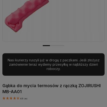
Nasi kurierzy ruszyli już w drogę z paczkami. Jeśli złożysz
zamówienie teraz wyślemy przesyłkę w najbliższy dzień
roboczy.
Gąbka do mycia termosów z rączką ZOJIRUSHI
MB-AA01
4.6
(
10
)