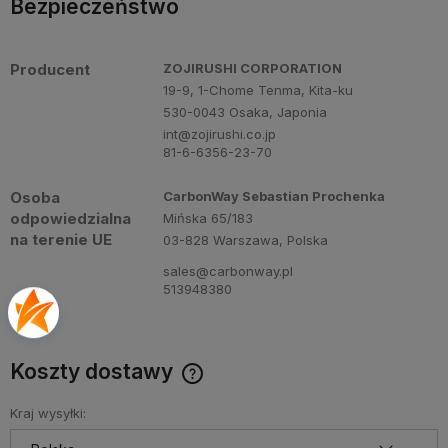
Bezpieczeństwo
Producent
ZOJIRUSHI CORPORATION
19-9, 1-Chome Tenma, Kita-ku
530-0043 Osaka, Japonia
int@zojirushi.co.jp
81-6-6356-23-70
Osoba
CarbonWay Sebastian Prochenka
odpowiedzialna
Mińska 65/183
na terenie UE
03-828 Warszawa, Polska
sales@carbonway.pl
513948380
Koszty dostawy
Cena nie zawiera ewentualnych kosztów płatności
Kraj wysyłki: