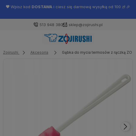
🖤
Wpisz kod
DOSTAWA
i ciesz się darmową wysyłką od 100 zł 🎉
513 948 380
sklep@zojirushi.pl
Zojirushi
Akcesoria
Gąbka do mycia termosów z rączką ZOJ