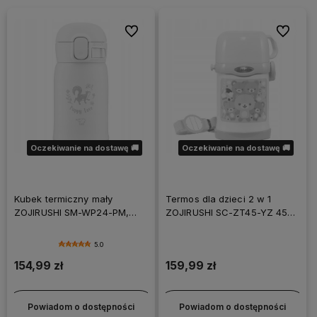
Do ulubionych
Do ulubi
Oczekiwanie na dostawę 🚚
Oczekiwanie na dostawę 🚚
Kubek termiczny mały
Termos dla dzieci 2 w 1
ZOJIRUSHI SM-WP24-PM,
ZOJIRUSHI SC-ZT45-YZ 450
240ml
ml żółty
5.0
154,99 zł
159,99 zł
Powiadom o dostępności
Powiadom o dostępności