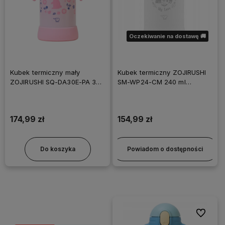
Oczekiwanie na dostawę 🚚
Kubek termiczny mały
Kubek termiczny ZOJIRUSHI
ZOJIRUSHI SQ-DA30E-PA 320
SM-WP24-CM 240 ml
ml różowy
Beżowy
174,99 zł
154,99 zł
Do koszyka
Powiadom o dostępności
Do ulubi