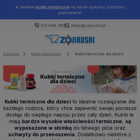
☀️ Idealne
kubki termiczne
na letnie spacery, podróże i
plażowanie!
513 948 380
sklep@zojirushi.pl
Zojirushi
Kubki termiczne
Kubki termiczne dla dzieci
Kubki termiczne dla dzieci
to idealne rozwiązanie dla
każdego rodzica, który chce zapewnić swojej pociesze
dostęp do ciepłego napoju przez cały dzień. Kubki te
mają
bardzo wysokie właściwości termiczne
,
są
wyposażone w słomkę
do łatwego picia oraz
uchwyty do przenoszenia
. Dodatkowo niektóre z