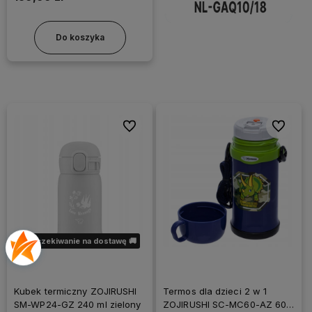
Do koszyka
Do ulubionych
Do ulubi
Oczekiwanie na dostawę 🚚
Kubek termiczny ZOJIRUSHI
Termos dla dzieci 2 w 1
SM-WP24-GZ 240 ml zielony
ZOJIRUSHI SC-MC60-AZ 600