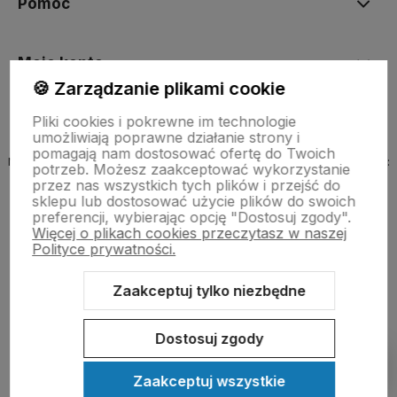
Pomoc
Moje konto
🍪 Zarządzanie plikami cookie
Pliki cookies i pokrewne im technologie
umożliwiają poprawne działanie strony i
pomagają nam dostosować ofertę do Twoich
Nazwa organu prowadzącego rejestr, do którego wpisana jest firma:
potrzeb. Możesz zaakceptować wykorzystanie
MINISTER ROZWOJU, PRACY I TECHNOLOGII
przez nas wszystkich tych plików i przejść do
sklepu lub dostosować użycie plików do swoich
preferencji, wybierając opcję "Dostosuj zgody".
Więcej o plikach cookies przeczytasz w naszej
Polityce prywatności.
Zaakceptuj tylko niezbędne
Sklep internetowy Shoper.pl
Szablon Shoper Modern 3.0™
od
GrowCommerce
Dostosuj zgody
Pokaż filtry
Zaakceptuj wszystkie