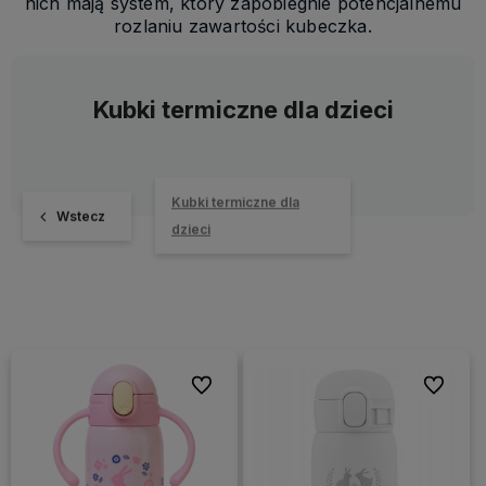
nich mają system, który zapobiegnie potencjalnemu
rozlaniu zawartości kubeczka.
Kubki termiczne dla dzieci
Kubki termiczne dla
Wstecz
dzieci
Do ulubionych
Do ulubi