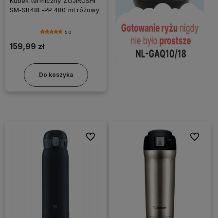
Kubek termiczny ZOJIRUSHI
SM-SR48E-PP 480 ml różowy
5.0
159,99 zł
Do koszyka
Do ulubionych
Do ulubi