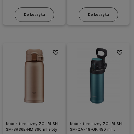
Do koszyka
Do koszyka
Do ulubionych
Do ulubi
Kubek termiczny ZOJIRUSHI
Kubek termiczny ZOJIRUSHI
SM-SR36E-NM 360 ml złoty
SM-QAF48-GK 480 ml