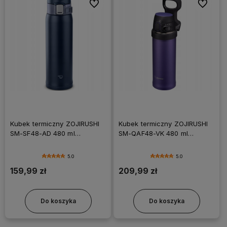
Do ulubionych
Do ulubi
Kubek termiczny ZOJIRUSHI
Kubek termiczny ZOJIRUSHI
SM-SF48-AD 480 ml
SM-QAF48-VK 480 ml
granatowy
fioletowy
5.0
5.0
159,99 zł
209,99 zł
Do koszyka
Do koszyka