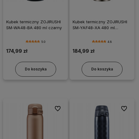
Kubek termiczny ZOJIRUSHI
Kubek termiczny ZOJIRUSHI
SM-WA48-BA 480 ml czarny
SM-YAF48-XA 480 ml
stalowy
5.0
4.8
174,99 zł
184,99 zł
Do koszyka
Do koszyka
Do ulubionych
Do ulubi