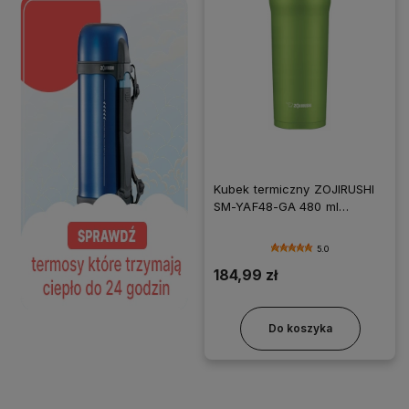
Kubek termiczny ZOJIRUSHI
SM-YAF48-GA 480 ml
limonkowy
5.0
184,99 zł
Do koszyka