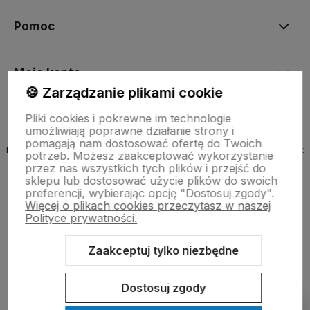
Pomoc
Moje konto
🍪 Zarządzanie plikami cookie
Pliki cookies i pokrewne im technologie
umożliwiają poprawne działanie strony i
pomagają nam dostosować ofertę do Twoich
Nazwa organu prowadzącego rejestr, do którego wpisana jest firma:
potrzeb. Możesz zaakceptować wykorzystanie
MINISTER ROZWOJU, PRACY I TECHNOLOGII
przez nas wszystkich tych plików i przejść do
sklepu lub dostosować użycie plików do swoich
preferencji, wybierając opcję "Dostosuj zgody".
Więcej o plikach cookies przeczytasz w naszej
Polityce prywatności.
Zaakceptuj tylko niezbędne
Sklep internetowy Shoper.pl
Szablon Shoper Modern 3.0™
od
GrowCommerce
Dostosuj zgody