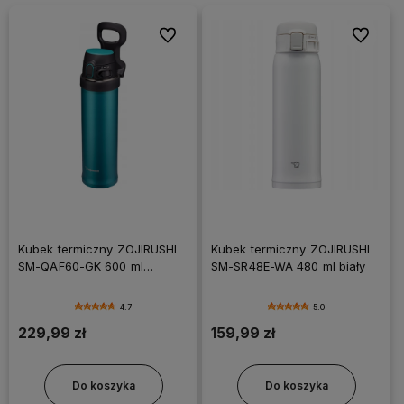
Do ulubionych
Do ulubi
Kubek termiczny ZOJIRUSHI
Kubek termiczny ZOJIRUSHI
SM-QAF60-GK 600 ml
SM-SR48E-WA 480 ml biały
turkusowy
4.7
5.0
229,99 zł
159,99 zł
Do koszyka
Do koszyka