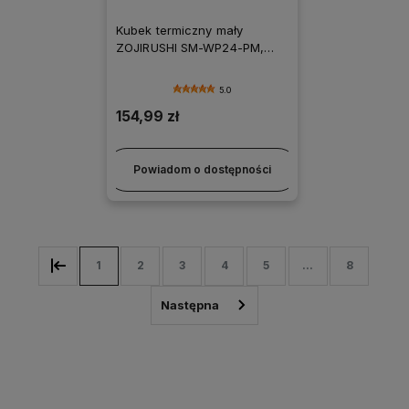
Kubek termiczny mały
ZOJIRUSHI SM-WP24-PM,
240ml
5.0
154,99 zł
Powiadom o dostępności
1
2
3
4
5
...
8