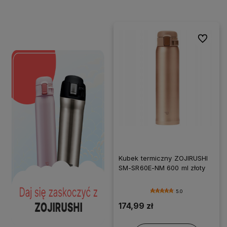
Do ulubi
Kubek termiczny ZOJIRUSHI
SM-SR60E-NM 600 ml złoty
5.0
174,99 zł