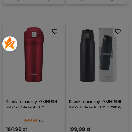
Do ulubionych
Do ulubi
Kubek termiczny ZOJIRUSHI
Kubek termiczny ZOJIRUSHI
SM-YAF48-RA 480 ml
SM-VS83-BA 830 ml Czarny
czerwony
5.0
184,99 zł
199,99 zł