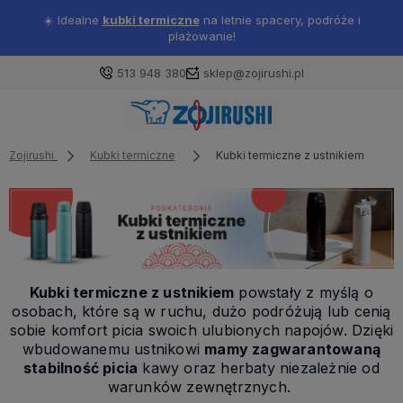
☀️ Idealne
kubki termiczne
na letnie spacery, podróże i
plażowanie!
513 948 380
sklep@zojirushi.pl
Zojirushi
Kubki termiczne
Kubki termiczne z ustnikiem
Kubki termiczne z ustnikiem
powstały z myślą o
osobach, które są w ruchu, dużo podróżują lub cenią
sobie komfort picia swoich ulubionych napojów. Dzięki
wbudowanemu ustnikowi
mamy zagwarantowaną
stabilność picia
kawy oraz herbaty niezależnie od
warunków zewnętrznych.