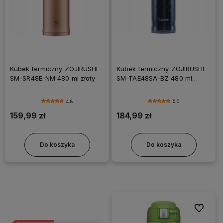
Kubek termiczny ZOJIRUSHI
Kubek termiczny ZOJIRUSHI
SM-SR48E-NM 480 ml złoty
SM-TAE48SA-BZ 480 ml
czarny
4.8
5.0
159,99 zł
184,99 zł
Do koszyka
Do koszyka
Do ulubi