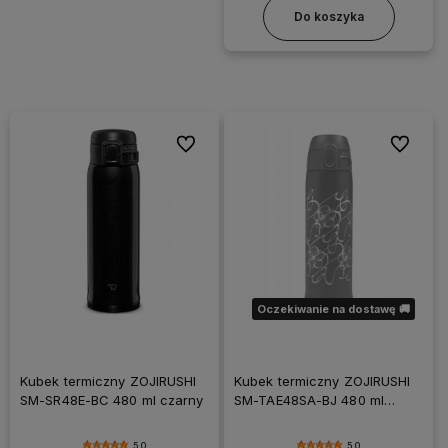
Do koszyka
Do ulubionych
Do ulubi
Oczekiwanie na dostawę 🚚
Kubek termiczny ZOJIRUSHI
Kubek termiczny ZOJIRUSHI
SM-SR48E-BC 480 ml czarny
SM-TAE48SA-BJ 480 ml
czarny
5.0
5.0