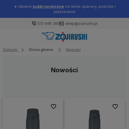
☀️ Idealne
kubki termiczne
na letnie spacery, podróże i
plażowanie!
513 948 380
sklep@zojirushi.pl
Zojirushi
Strona główna
Nowości
Nowości
Do ulubionych
Do ulubi