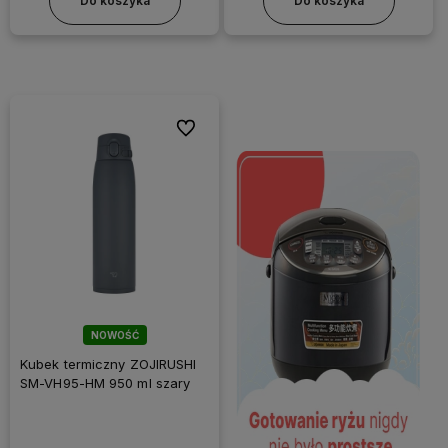
Do koszyka
Do koszyka
Do ulubionych
NOWOŚĆ
Kubek termiczny ZOJIRUSHI
SM-VH95-HM 950 ml szary