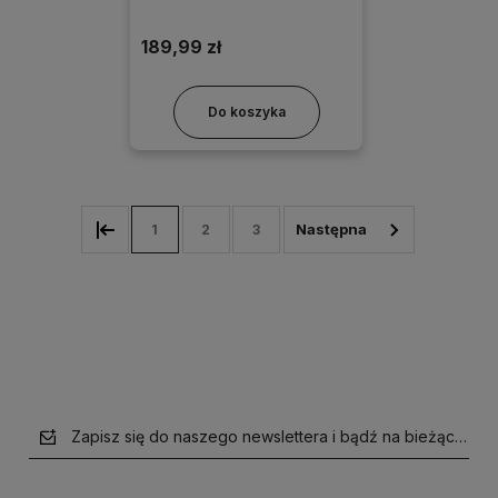
189,99 zł
Do koszyka
1
2
3
Zapisz się do naszego newslettera i bądź na bieżąco z n