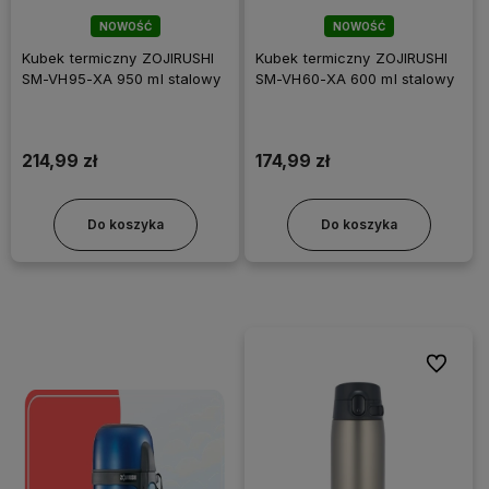
NOWOŚĆ
NOWOŚĆ
Kubek termiczny ZOJIRUSHI
Kubek termiczny ZOJIRUSHI
SM-VH95-XA 950 ml stalowy
SM-VH60-XA 600 ml stalowy
214,99 zł
174,99 zł
Do koszyka
Do koszyka
Do ulubi