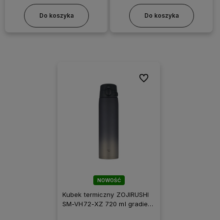
Do koszyka
Do koszyka
Do ulubionych
NOWOŚĆ
Kubek termiczny ZOJIRUSHI
SM-VH72-XZ 720 ml gradient
czarny