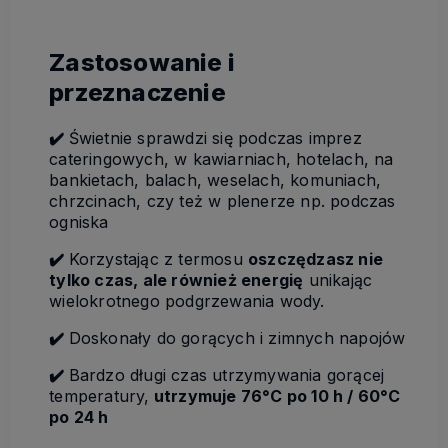
Zastosowanie i
przeznaczenie
✔️
Świetnie sprawdzi się podczas imprez
cateringowych, w kawiarniach, hotelach, na
bankietach, balach, weselach, komuniach,
chrzcinach, czy też w plenerze np. podczas
ogniska
✔️
Korzystając z termosu
oszczędzasz nie
tylko czas, ale również energię
unikając
wielokrotnego podgrzewania wody.
✔️
Doskonały do gorących i zimnych napojów
✔️
Bardzo długi czas utrzymywania gorącej
temperatury,
utrzymuje 76°C po 10 h / 60°C
po 24 h