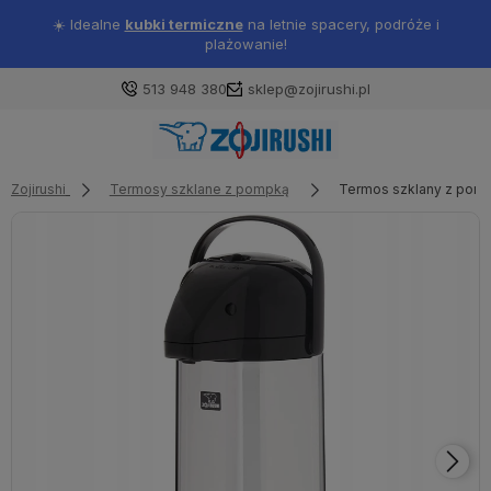
🖤
Wpisz kod
DOSTAWA
i ciesz się darmową wysyłką od 100 zł 🎉
513 948 380
sklep@zojirushi.pl
Zojirushi
Termosy szklane z pompką
Termos szklany z pomp