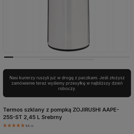
Nasi kurierzy ruszyli już w drogę z paczkami. Jeśli złożysz
zamówienie teraz wyślemy przesyłkę w najbliższy dzień
roboczy.
Termos szklany z pompką ZOJIRUSHI AAPE-
25S-ST 2,45 L Srebrny
5.0
(
1
)