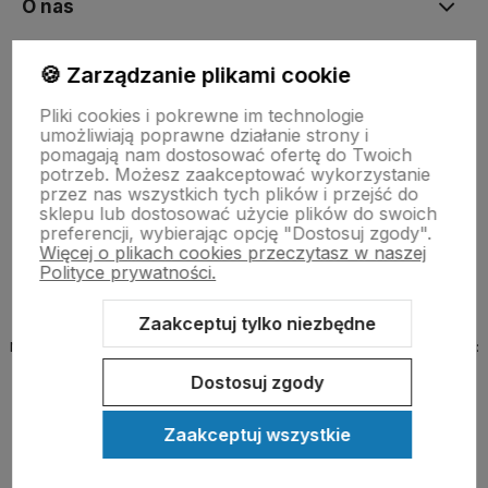
O nas
🍪 Zarządzanie plikami cookie
Obsługa klienta
Pliki cookies i pokrewne im technologie
umożliwiają poprawne działanie strony i
Pomoc
pomagają nam dostosować ofertę do Twoich
potrzeb. Możesz zaakceptować wykorzystanie
przez nas wszystkich tych plików i przejść do
sklepu lub dostosować użycie plików do swoich
Moje konto
preferencji, wybierając opcję "Dostosuj zgody".
Więcej o plikach cookies przeczytasz w naszej
Polityce prywatności.
Zaakceptuj tylko niezbędne
Nazwa organu prowadzącego rejestr, do którego wpisana jest firma:
MINISTER ROZWOJU, PRACY I TECHNOLOGII
Dostosuj zgody
Zaakceptuj wszystkie