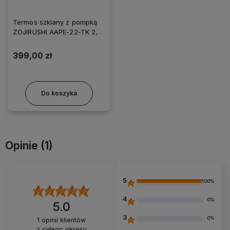
Termos szklany z pompką
ZOJIRUSHI AAPE-22-TK 2,2
L Beżowy
399,00 zł
Do koszyka
Opinie
(1)
5
100%
4
0%
5.0
3
0%
1
opinii klientów
z całego okresu