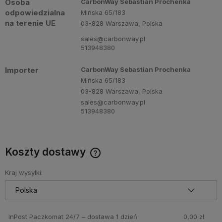
Osoba
CarbonWay Sebastian Prochenka
odpowiedzialna
Mińska 65/183
na terenie UE
03-828 Warszawa, Polska
sales@carbonway.pl
513948380
Importer
CarbonWay Sebastian Prochenka
Mińska 65/183
03-828 Warszawa, Polska
sales@carbonway.pl
513948380
Koszty dostawy
Cena nie zawiera ewentualnych kosztów płatności
Kraj wysyłki:
InPost Paczkomat 24/7 – dostawa 1 dzień
0,00 zł