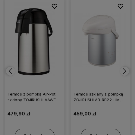
ionych
ionych
Do ulubionych
Do ulubionych
Do ulubi
Do ulubi
Termos z pompką Air-Pot
Termos szklany z pompką
szklany ZOJIRUSHI AAWE-
ZOJIRUSHI AB-RB22-HM,
30S-XA 3 L Srebrny
2,2 L Srebrny
479,90 zł
459,00 zł