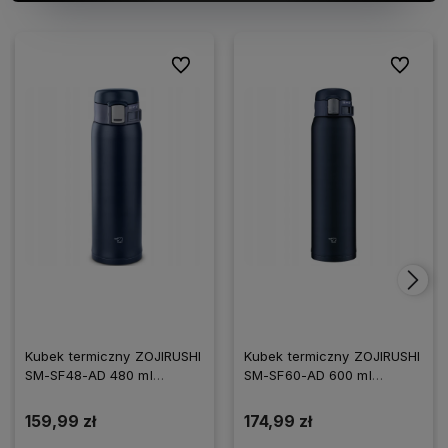
Do ulubionych
Do ulubi
Kubek termiczny ZOJIRUSHI
Kubek termiczny ZOJIRUSHI
SM-SF48-AD 480 ml
SM-SF60-AD 600 ml
granatowy
granatowy
159,99 zł
174,99 zł